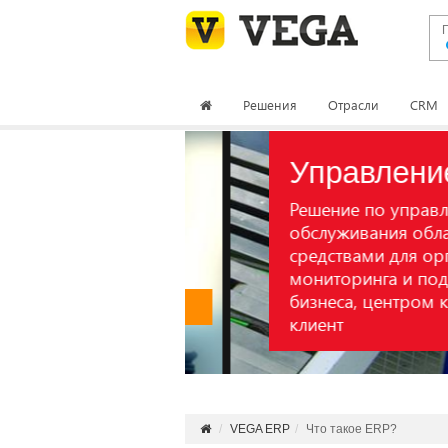
Решения
Отрасли
CRM
Управление с
Решение по управлению
обслуживания обладает
средствами для организ
мониторинга и поддерж
бизнеса, центром котор
Подробнее
клиент
VEGA ERP
Что такое ERP?