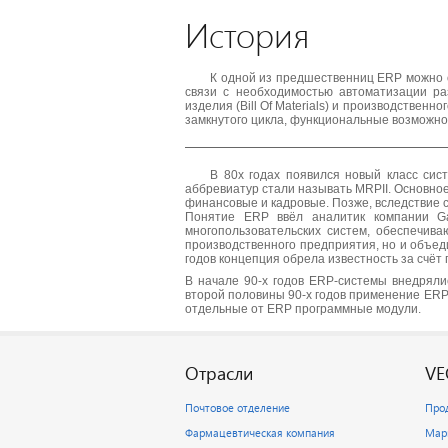
История
К одной из предшественниц ERP можно о
связи с необходимостью автоматизации ра
изделия (Bill Of Materials) и производствен
замкнутого цикла, функциональные возможно
В 80х годах появился новый класс сист
аббревиатур стали называть MRPII. Основное
финансовые и кадровые. Позже, вследствие 
Понятие ERP ввёл аналитик компании Ga
многопользовательских систем, обеспечив
производственного предприятия, но и объед
годов концепция обрела известность за счё
В начале 90-х годов ERP-системы внедряли
второй половины 90-х годов применение ERP 
отдельные от ERP программные модули.
Отрасли
VE
Почтовое отделение
Про
Фармацевтическая компания
Мар