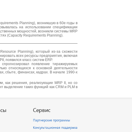
irements Planning), возникшую в 60е годы в
новывалась на использовании спецификации
зводственных мощностей, возникли системы MRP
х (Capacity Requirements Planning).
Resource Planning), который из-за схожести
анировать всех ресурсы предприятия, включая
I, появился класс систем ERP.
 спрогнозировал появление тиражируемых
лько относящихся к основной деятельности
, сбыте, финансах, кадрах. В начале 1990-х
и, как решения, реализующие MRP II, но со
дит выделение таких функций как CRM и PLM в
рсы
Сервис
Партнерские программы
Консультационная поддержка