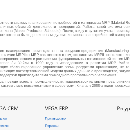
тнести систему планирования потребностей в материалах MRP (Material Requ
зличных областей деятельности предприятий. Работа такой системы ос
ного плана (Master Production Schedule). Позже, ввиду отсутствия учета прои
сти которых были дополнены модулем планирования потребностей в мощностя
ем планирования производственных ресурсов предприятия (Manufacturing 
 отличие MRPII от MRP, заключается в том, что системы MRPII позволяют пл
совершенствования и расширения функциональных возможностей систем MRPI
rtner Ли Уайли в 1990 году в исследовании о развитии MRP. Уайли
ающих сбалансированное управление всеми ресурсами организации, не то
иняющих посредством общей модели данных данные о производстве, закупках
т поддержки производителями прикладного программного обеспечения.
сь, прежде всего, в промышленности, машиностроительными предприятиям
систем стало повсеместным и в сфере услуг. К началу 2000-х годов происхо
GA CRM
VEGA ERP
Ресу
дажи
Производство
кетинг
Персонал