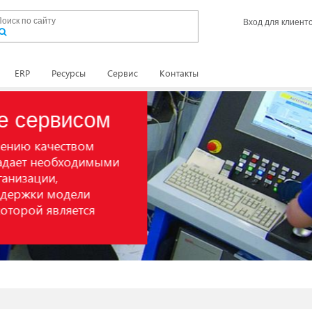
Вход для клиент
ERP
Ресурсы
Сервис
Контакты
ервисом
 качеством
 необходимыми
ации,
ки модели
ой является