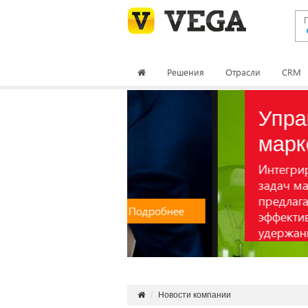
Решения
Отрасли
CRM
Управление
маркетингом
Интегрированные средс
задач маркетингового х
предлагают широкий на
Подробнее
эффективного анализа, 
удержания позиций на 
Новости компании