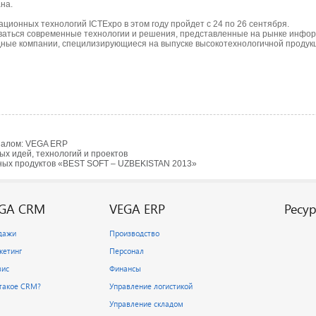
на.
ионных технологий ICTExpo в этом году пройдет с 24 по 26 сентября.
ваться современные технологии и решения, представленные на рынке информ
дные компании, специлизирующиеся на выпуске высокотехнологичной продук
налом: VEGA ERP
ых идей, технологий и проектов
ных продуктов «BEST SOFT – UZBEKISTAN 2013»
GA CRM
VEGA ERP
Ресу
дажи
Производство
кетинг
Персонал
вис
Финансы
 такое CRM?
Управление логистикой
Управление складом