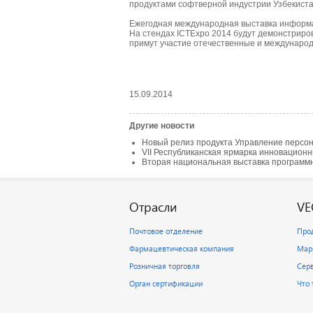
продуктами софтверной индустрии Узбекиста
Ежегодная международная выставка информац
На стендах ICTExpo 2014 будут демонстриро
примут участие отечественные и междунаро
15.09.2014
Другие новости
Новый релиз продукта Управление персо
VII Республиканская ярмарка инновационн
Вторая национальная выставка программ
Отрасли
VE
Почтовое отделение
Про
Фармацевтическая компания
Мар
Розничная торговля
Сер
Орган сертификации
Что