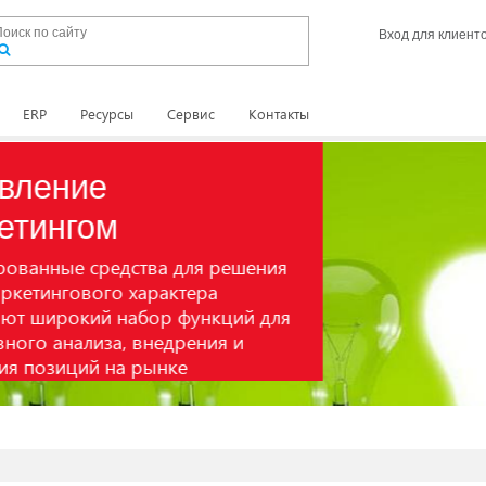
Вход для клиент
ERP
Ресурсы
Сервис
Контакты
тва для решения
арактера
бор функций для
внедрения и
рынке