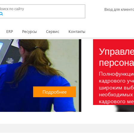
Вход для клиент
ERP
Ресурсы
Сервис
Контакты
 модуль
ития персонала, с
рументов,
ктивной работы
а