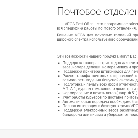
Почтовое отделе
VEGA Post Office - это программное об
вся специфика работы почтового отделения.
Решение VEGA для почтовых компаний пре
широкого спектра используемого оборудован
Эти возможности нашего продукта могут Вас 
Поддержка сканера штрих-кодов для счит
веса, номера депеши, номера мешка и пр
Поддержка принтера штрих-кодов для пе
Расчет тарифа почтовых отправлений с 
возможность ведения бонусной системы д
Подготовка и печать всех форм отчетности
МП, А-1, журнал таможенного досмотра и
Формирование и печать актов (напр. Ф.51
Учет работы курьеров по доставке почто
Автоматическая передача необходимой ин
Полная интеграция в базовую версию VEG
Поддержка электронных весов различных
бандероли или письма и убережет от нед