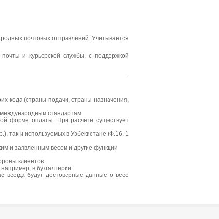
народных почтовых отправлений. Учитывается
почты и курьерской службы, с поддержкой
х-кода (страны подачи, страны назначения,
м международным стандартам
бой форме оплаты. При расчете существует
), так и используемых в Узбекистане (Ф.16, 1
ким и заявленным весом и другие функции
ороны клиентов
 например, в бухгалтерии
ас всегда будут достоверные данные о весе