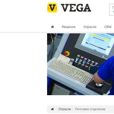
Решения
Отрасли
CRM
Управление
персоналом
Полнофункциональный
кадрового учета и разв
широким выбором инст
Подробнее
необходимых для эффе
кадрового менеджмент
Отрасли
Почтовое отделение