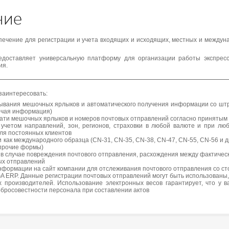
ние
еспечение для регистрации и учета входящих и исходящих, местных и между
доставляет универсальную платформу для организации работы экспресс-
ия.
заинтересовать:
ывания мешочных ярлыков и автоматического получения информации со штри
очая информация)
чати мешочных ярлыков и номеров почтовых отправлений согласно приняты
учетом направлений, зон, регионов, страховки в любой валюте и при лю
ля постоянных клиентов
 как международного образца (CN-31, CN-35, CN-38, CN-47, CN-55, CN-56 и др.
 прочие формы)
) в случае повреждения почтового отправления, расхождения между фактичес
вых отправлений
формации на сайт компании для отслеживания почтового отправления со ст
A ERP. Данные регистрации почтовых отправлений могут быть использованы,
 производителей. Использование электронных весов гарантирует, что у в
обросовестности персонала при составлении актов