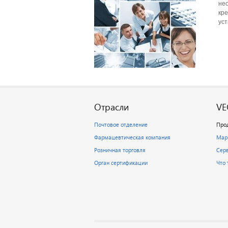
нео
кр
уст
Отрасли
VE
Почтовое отделение
Про
Фармацевтическая компания
Мар
Розничная торговля
Сер
Орган сертификации
Что