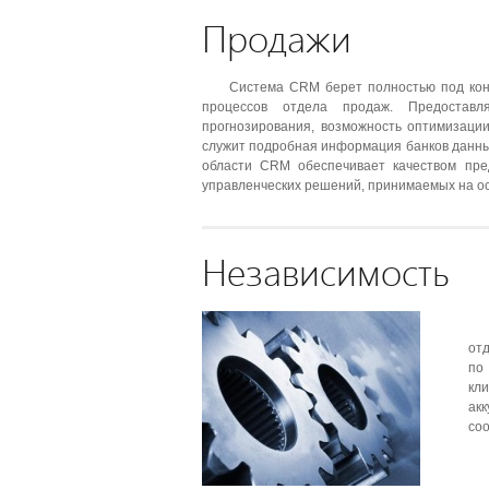
Продажи
Система CRM берет полностью под кон
процессов отдела продаж. Предоставл
прогнозирования, возможность оптимизаци
служит подробная информация банков данных
области CRM обеспечивает качеством пре
управленческих решений, принимаемых на ос
Независимость
отд
по
кл
акк
соо