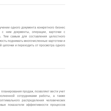
учении одного документа конкретного бизнес
е с ним документы, операции, карточки с
а. Тем самым для составления целостного
мость поднимать многочисленные картотеки и
ой цепочки и переходить от просмотра одного
 планирования продаж, позволяет вести учет
полненной сотрудниками работы, а также
оптимального распределения человеческих
евые показатели эффективности процессов