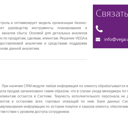
Связать
троль и оптимизирует модель организации бизнес-
яет руководству инструменты планирования и
и каналов сбыта. Основой для детальных анализов
 по продуктам, сделкам, клиентам. Решение VEGA в
info@vega.
доставляемой аналитики и средствами поддержки
нове данной аналитики.
При наличии CRM модуля любая информация по клиенту обрабатывается и
ела продаж организовано таким образом, что в случае ухода менеджера п
 клиентам остается в Системе. Текучесть исполнительного персонала не 
иентов и остановке всех торговых операций по ним. Банк данных Си
умулирования информации по истории покупок и заказов клиента, обеспечив
тветствии с уровнем доступа сотрудников.