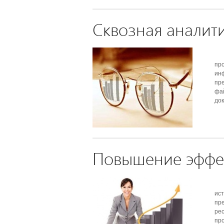
Сквозная аналит
пр
ин
пре
фай
док
Повышение эффе
ис
пр
ре
пр