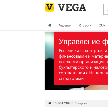
Решения
Отрасли
CRM
Управление 
Решение для контроля и
финансовыми и матери
потоками организации, 
бухгалтерского и налого
соответствии с Национ
Подробнее
стандартами
VEGA CRM
Продажи