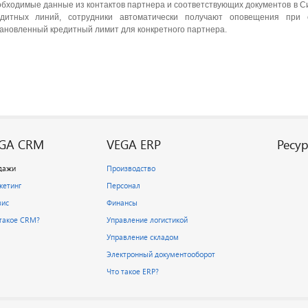
бходимые данные из контактов партнера и соответствующих документов в 
едитных линий, сотрудники автоматически получают оповещения при
ановленный кредитный лимит для конкретного партнера.
GA CRM
VEGA ERP
Ресу
дажи
Производство
кетинг
Персонал
вис
Финансы
 такое CRM?
Управление логистикой
Управление складом
Электронный документооборот
Что такое ERP?