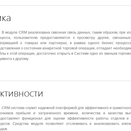
ика
В модуле CRM реализована сквозная связь данных, таким образом, при из
оцесса, пользователю предоставляются к просмотру другие, связанны
формацией о товарах или партнерах, в рамках одного бизнес процесс
дставления о состоянии конкретной торговой операции, отпадает необходи
лы к этой операции, достаточно открыть в Системе одно из звеньев торгов
умента к другому.
ктивности
CRM система служит надежной платформой для эффективного и грамотного
точников прибыли и затраченного времени, количества и качества вы
едоставляет функционал для оценки эффективности работы отделов и 
сурсов. Средства модуля позволяют отслеживать и анализировать ключ
одаж.