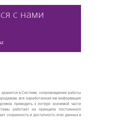
ся с нами
uz
 хранится в Системе, сопровождение работы
о продажам, вся наработанная им информация
должна приводить к потере значимой части
стемы работает на принципе постоянного
ает сохранность и доступность этих данных в