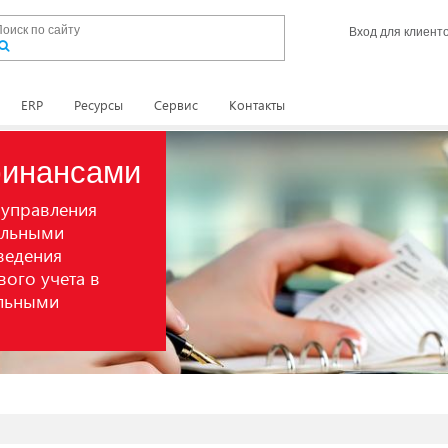
Вход для клиент
ERP
Ресурсы
Сервис
Контакты
финансами
 управления
альными
ведения
вого учета в
альными