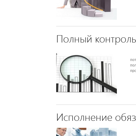
Полный контрол
пот
по
про
Исполнение обяз