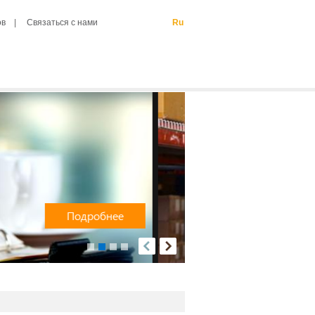
ов
Связаться с нами
Ru
ого
й