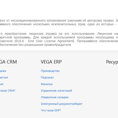
о от несанкционированного копирования законами об авторских правах. З
ммного обеспечения нескольких исключительных прав, одно из которых -
то приобретение лицензии (права) на его использование. Лицензия н
кретной программы. Для каждой используемой программы необходима л
ователя (EULA - End User License Agreement). Программное обеспечен
беспечения без разрешения правообладателя.
GA CRM
VEGA ERP
Ресу
дажи
Производство
кетинг
Персонал
вис
Финансы
 такое CRM?
Управление логистикой
Управление складом
Электронный документооборот
Что такое ERP?