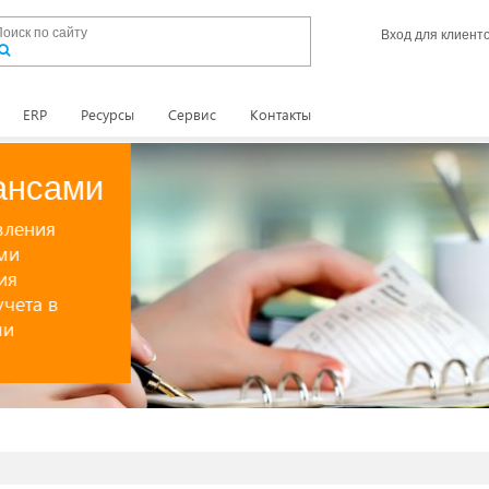
Вход для клиент
ERP
Ресурсы
Сервис
Контакты
Управление складом
Надежная система с продуманной
логикой для полноценного
моделирования структуры склада,
ведения грамотной модели складск
учета и поддержки систем складско
обнее
идентификации